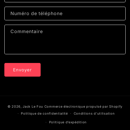
u
l
Numéro de téléphone
a
i
Commentaire
r
e
d
e
c
Envoyer
o
n
t
a
c
© 2026,
Jack Le Fou
Commerce électronique propulsé par Shopify
t
Politique de confidentialité
Conditions d’utilisation
Politique d’expédition